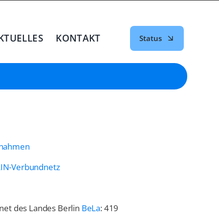
KTUELLES
KONTAKT
Status
aßnahmen
AIN-Verbundnetz
net des Landes Berlin
BeLa
: 419