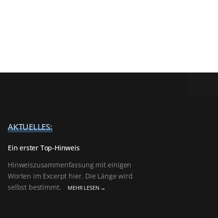
AKTUELLES:
Ein erster Top-Hinweis
Hinweiszusammenfassung mit einigen
Worten im Excerpt hier. Die Länge wird
selbst bestimmt.
MEHR LESEN →