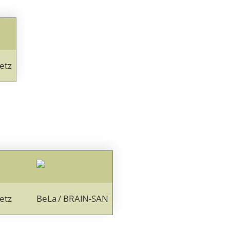
etz
etz
BeLa / BRAIN-SAN