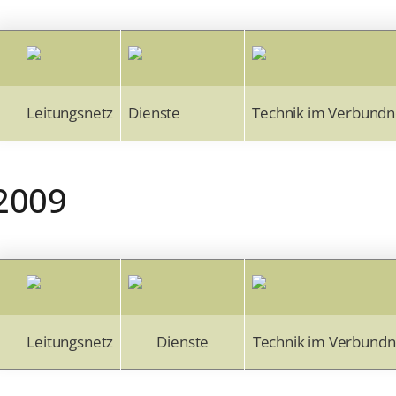
Leitungsnetz
Dienste
Technik im Verbundn
2009
Leitungsnetz
Dienste
Technik im Verbundn