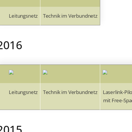
Leitungsnetz
Technik im Verbundnetz
2016
Leitungsnetz
Technik im Verbundnetz
Laserlink-Pil
mit Free-Spa
2015