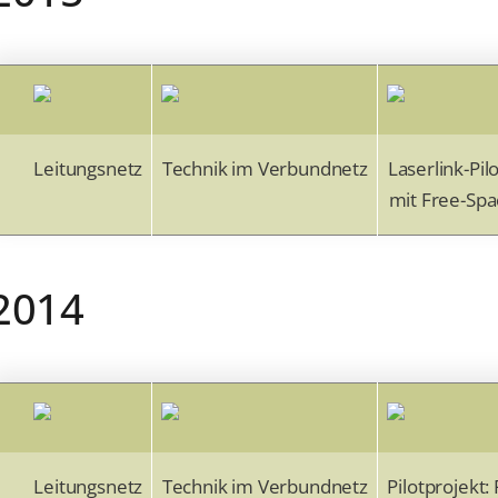
Leitungsnetz
Technik im Verbundnetz
Laserlink-Pil
mit Free-Spa
2014
Leitungsnetz
Technik im Verbundnetz
Pilotprojekt: