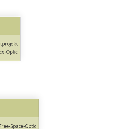
otprojekt
ce-Optic
 Free-Space-Optic