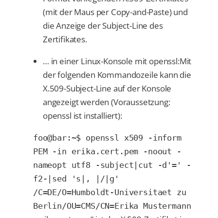
(mit der Maus per Copy-and-Paste) und
die Anzeige der Subject-Line des
Zertifikates.
… in einer Linux-Konsole mit openssl:Mit
der folgenden Kommandozeile kann die
X.509-Subject-Line auf der Konsole
angezeigt werden (Voraussetzung:
openssl ist installiert):
foo@bar:~$ openssl x509 -inform
PEM -in erika.cert.pem -noout -
nameopt utf8 -subject|cut -d'=' -
f2-|sed 's|, |/|g'
/C=DE/O=Humboldt-Universitaet zu
Berlin/OU=CMS/CN=Erika Mustermann